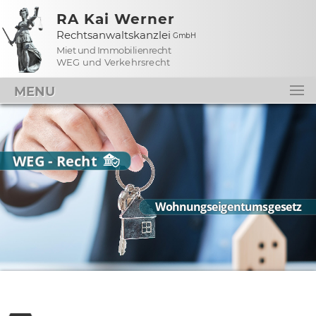
RA Kai Werner
Rechtsanwaltskanzlei
GmbH
Miet und Immobilienrecht
WEG und Verkehrsrecht
MENU
WEG - Recht
Wohnungseigentumsgesetz